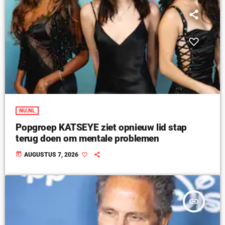
NU.NL
Popgroep KATSEYE ziet opnieuw lid stap
terug doen om mentale problemen
today
AUGUSTUS 7, 2026
insert_link