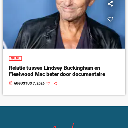
NU.NL
Relatie tussen Lindsey Buckingham en
Fleetwood Mac beter door documentaire
today
AUGUSTUS 7, 2026