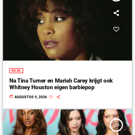
NU.NL
Na Tina Turner en Mariah Carey krijgt ook
Whitney Houston eigen barbiepop
today
AUGUSTUS 9, 2026
insert_link