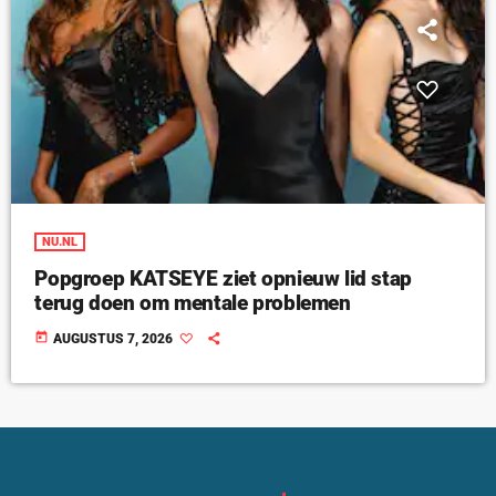
NU.NL
Popgroep KATSEYE ziet opnieuw lid stap
terug doen om mentale problemen
today
AUGUSTUS 7, 2026