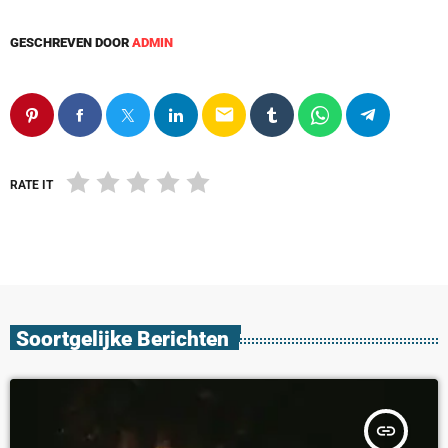
GESCHREVEN DOOR
ADMIN
email
RATE IT
Soortgelijke Berichten
insert_link