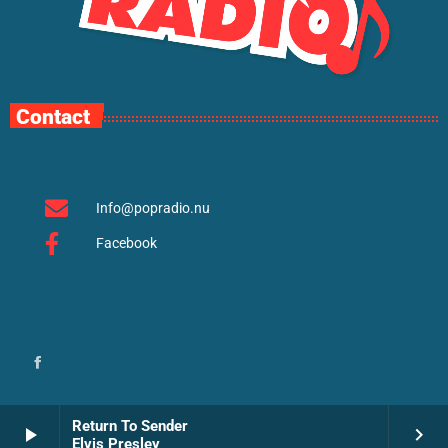
Contact
Info@popradio.nu
Facebook
Return To Sender
play_arrow
keyboard_arrow_right
Elvis Presley