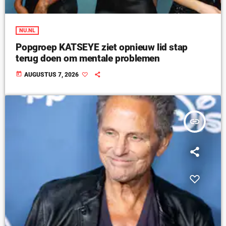
NU.NL
Popgroep KATSEYE ziet opnieuw lid stap
terug doen om mentale problemen
today
AUGUSTUS 7, 2026
insert_link