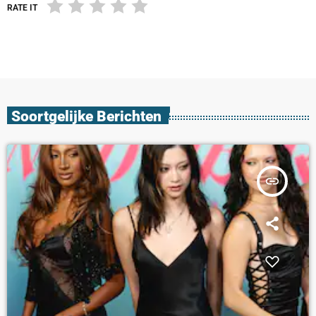
RATE IT
Soortgelijke Berichten
insert_link