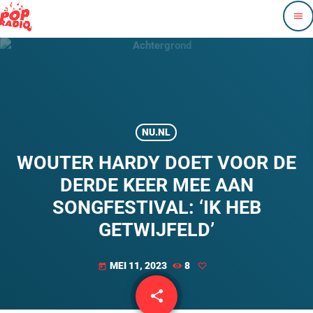
menu
NU.NL
WOUTER HARDY DOET VOOR DE
DERDE KEER MEE AAN
SONGFESTIVAL: ‘IK HEB
GETWIJFELD’
MEI 11, 2023
8
today
share
email