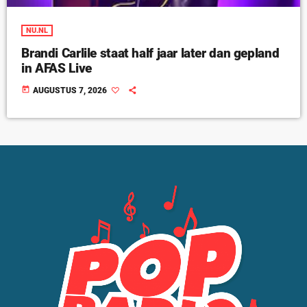
NU.NL
Brandi Carlile staat half jaar later dan gepland
in AFAS Live
today
AUGUSTUS 7, 2026