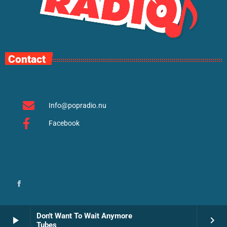
Contact
Info@popradio.nu
Facebook
Don't Want To Wait Anymore
play_arrow
keyboard_arrow_right
Tubes