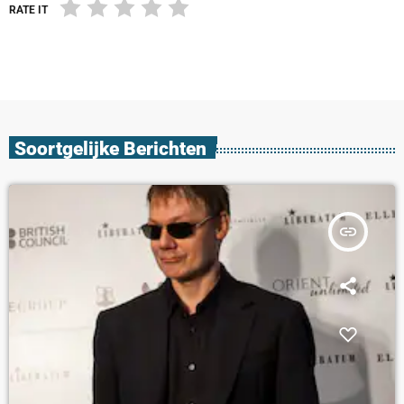
RATE IT
Soortgelijke Berichten
insert_link