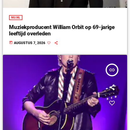
NU.NL
Muziekproducent William Orbit op 69-jarige
leeftijd overleden
today
AUGUSTUS 7, 2026
insert_link