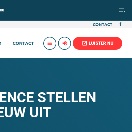
playlist_play
:00
CONTACT
volume_up
open_in_new
menu
LUISTER NU
D
CONTACT
ENCE STELLEN
EUW UIT