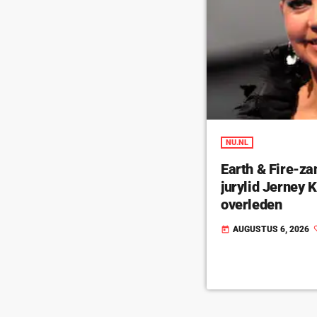
NU.NL
Earth & Fire-za
jurylid Jerney
overleden
AUGUSTUS 6, 2026
today