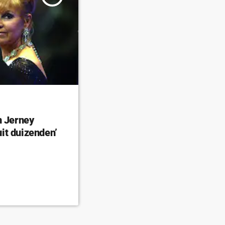
n Jerney
it duizenden’