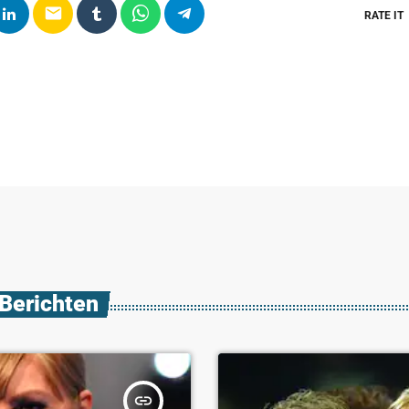
email
RATE IT
 Berichten
insert_link