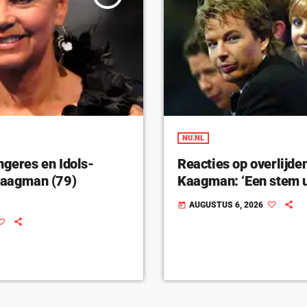
NU.NL
ngeres en Idols-
Reacties op overlijde
 Kaagman (79)
Kaagman: ‘Een stem u
AUGUSTUS 6, 2026
today