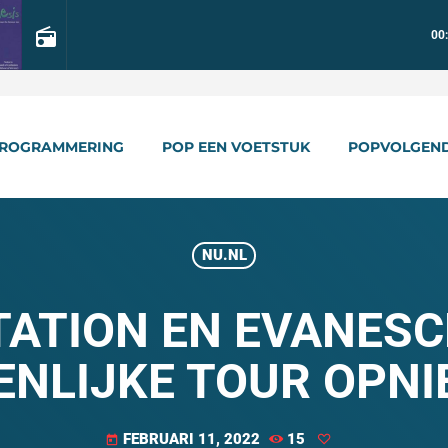
radio
00
ROGRAMMERING
POP EEN VOETSTUK
POPVOLGEN
NU.NL
TATION EN EVANESC
NLIJKE TOUR OPNI
FEBRUARI 11, 2022
15
today