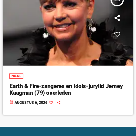
NU.NL
Earth & Fire-zangeres en Idols-jurylid Jerney
Kaagman (79) overleden
today
AUGUSTUS 6, 2026