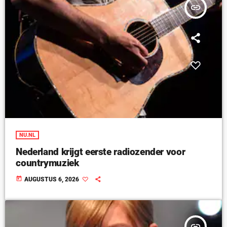
insert_link
NU.NL
Nederland krijgt eerste radiozender voor
countrymuziek
today
AUGUSTUS 6, 2026
insert_link