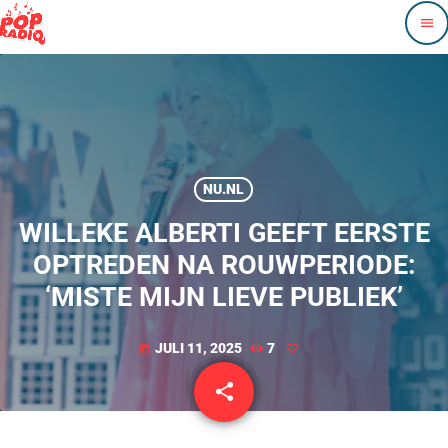
menu
NU.NL
WILLEKE ALBERTI GEEFT EERSTE
OPTREDEN NA ROUWPERIODE:
‘MISTE MIJN LIEVE PUBLIEK’
JULI 11, 2025
7
today
share
email