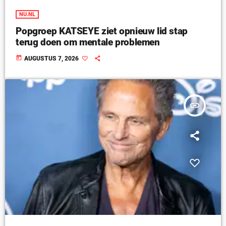
NU.NL
Popgroep KATSEYE ziet opnieuw lid stap
terug doen om mentale problemen
today
AUGUSTUS 7, 2026
insert_link