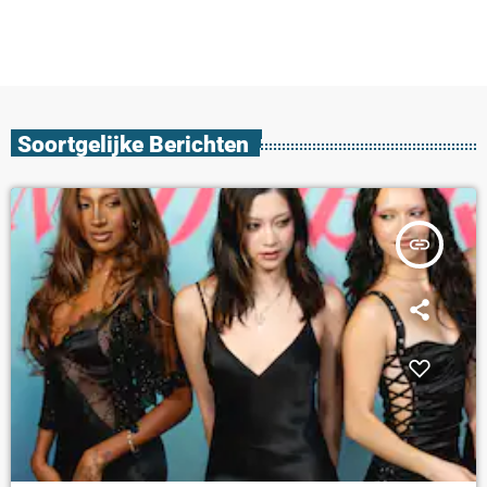
Soortgelijke Berichten
insert_link