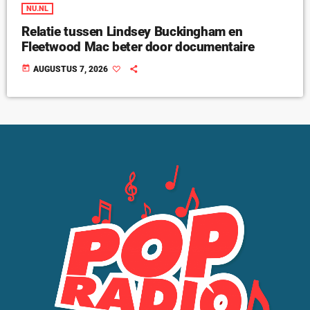
NU.NL
Relatie tussen Lindsey Buckingham en
Fleetwood Mac beter door documentaire
today
AUGUSTUS 7, 2026