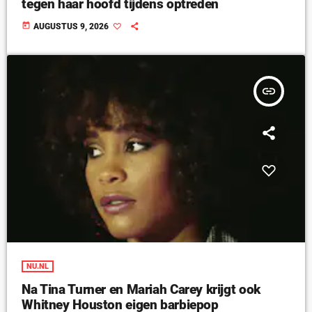
tegen haar hoofd tijdens optreden
today
AUGUSTUS 9, 2026
insert_link
NU.NL
Na Tina Turner en Mariah Carey krijgt ook
Whitney Houston eigen barbiepop