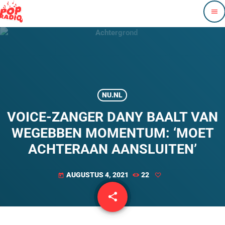
menu
NU.NL
VOICE-ZANGER DANY BAALT VAN
WEGEBBEN MOMENTUM: ‘MOET
ACHTERAAN AANSLUITEN’
AUGUSTUS 4, 2021
22
today
share
email