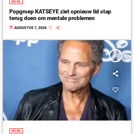
NU.NL
Popgroep KATSEYE ziet opnieuw lid stap
terug doen om mentale problemen
today
AUGUSTUS 7, 2026
insert_link
NU.NL