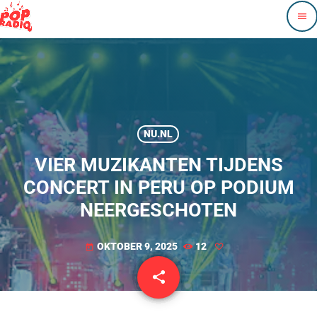
menu
NU.NL
VIER MUZIKANTEN TIJDENS
CONCERT IN PERU OP PODIUM
NEERGESCHOTEN
OKTOBER 9, 2025
12
today
share
email