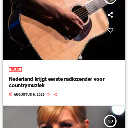
NU.NL
Nederland krijgt eerste radiozender voor
countrymuziek
today
AUGUSTUS 6, 2026
insert_link