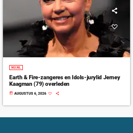
NU.NL
Earth & Fire-zangeres en Idols-jurylid Jerney
Kaagman (79) overleden
today
AUGUSTUS 6, 2026