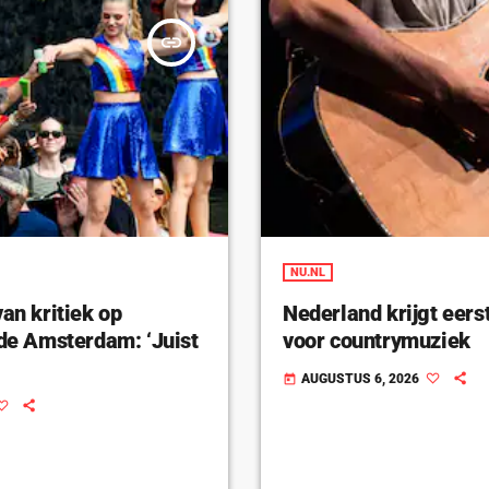
insert_link
NU.NL
van kritiek op
Nederland krijgt eers
ide Amsterdam: ‘Juist
voor countrymuziek
AUGUSTUS 6, 2026
today