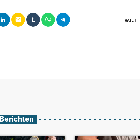
email
RATE IT
 Berichten