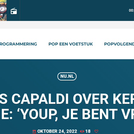
radio
00
ROGRAMMERING
POP EEN VOETSTUK
POPVOLGEN
NU.NL
WIS CAPALDI OVER 
E: ‘YOUP, JE BENT 
OKTOBER 24, 2022
18
today