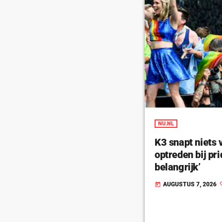
NU.NL
K3 snapt niets 
optreden bij pr
belangrijk’
AUGUSTUS 7, 2026
today