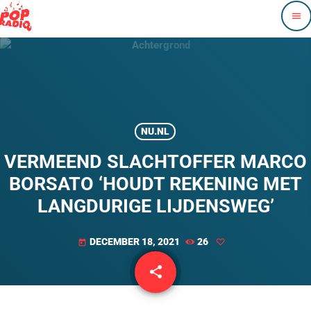
menu
NU.NL
VERMEEND SLACHTOFFER MARCO
BORSATO ‘HOUDT REKENING MET
LANGDURIGE LIJDENSWEG’
DECEMBER 18, 2021
26
today
share
email