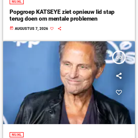
NU.NL
Popgroep KATSEYE ziet opnieuw lid stap
terug doen om mentale problemen
today
AUGUSTUS 7, 2026
insert_link
NU.NL