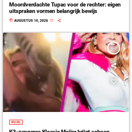
Moordverdachte Tupac voor de rechter: eigen
uitspraken vormen belangrijk bewijs
today
AUGUSTUS 10, 2026
insert_link
NU.NL
K3-zangeres Klaasje Meijer krijgt schoen