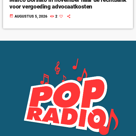
voor vergoeding advocaatkosten
today
AUGUSTUS 5, 2026
2