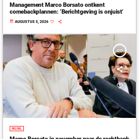
Management Marco Borsato ontkent
comebackplannen: ‘Berichtgeving is onjuist’
today
AUGUSTUS 5, 2026
insert_link
NU.NL
Marco Borsato in november naar de rechtbank