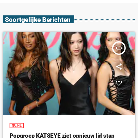
Soortgelijke Berichten
insert_link
NU.NL
Popgroep KATSEYE ziet opnieuw lid stap