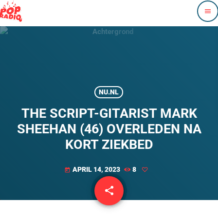
menu
NU.NL
THE SCRIPT-GITARIST MARK
SHEEHAN (46) OVERLEDEN NA
KORT ZIEKBED
APRIL 14, 2023
8
today
share
email