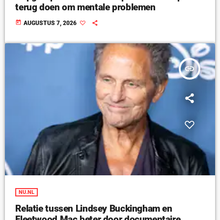
terug doen om mentale problemen
today
AUGUSTUS 7, 2026
insert_link
NU.NL
Relatie tussen Lindsey Buckingham en
Fleetwood Mac beter door documentaire