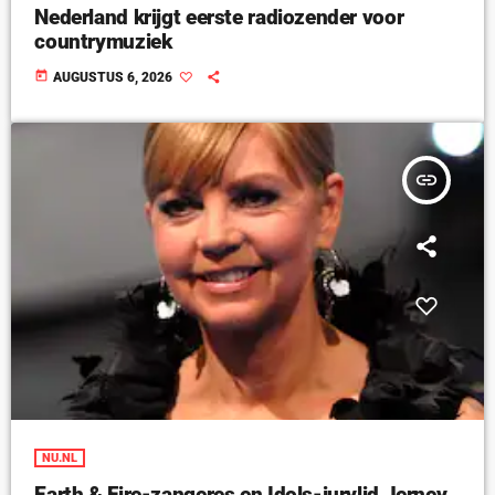
Nederland krijgt eerste radiozender voor
countrymuziek
today
AUGUSTUS 6, 2026
insert_link
NU.NL
Earth & Fire-zangeres en Idols-jurylid Jerney