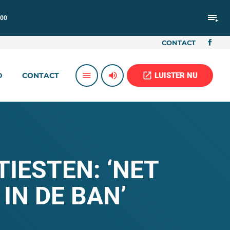
playlist_play
:00
CONTACT
volume_up
open_in_new
menu
LUISTER NU
D
CONTACT
IESTEN: ‘NET
IN DE BAN’