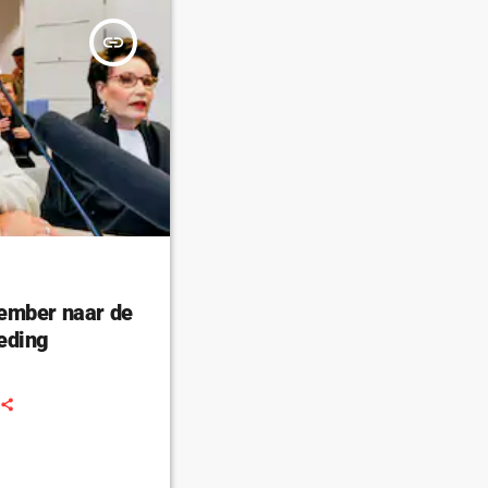
insert_link
ember naar de
eding