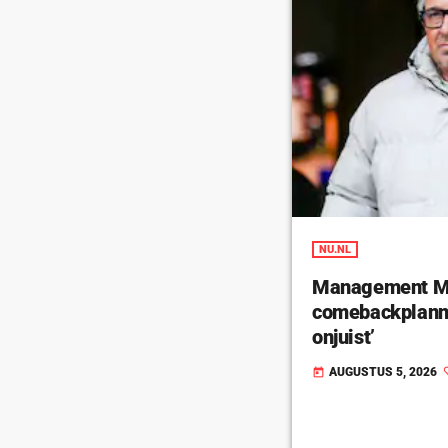
NU.NL
Management Ma
comebackplanne
onjuist’
AUGUSTUS 5, 2026
today