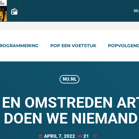
radio
00
ROGRAMMERING
POP EEN VOETSTUK
POPVOLGEN
NU.NL
 EN OMSTREDEN ART
 DOEN WE NIEMAND 
APRIL 7, 2022
21
today