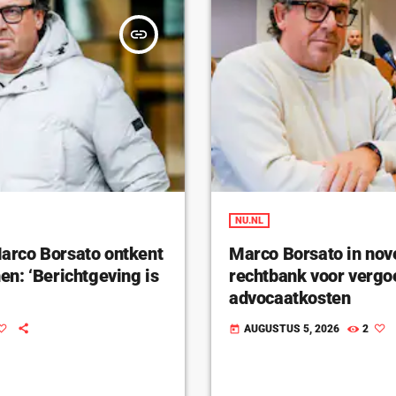
insert_link
NU.NL
rco Borsato ontkent
Marco Borsato in nov
n: ‘Berichtgeving is
rechtbank voor vergo
advocaatkosten
AUGUSTUS 5, 2026
2
today