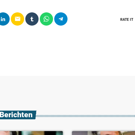
email
RATE IT
 Berichten