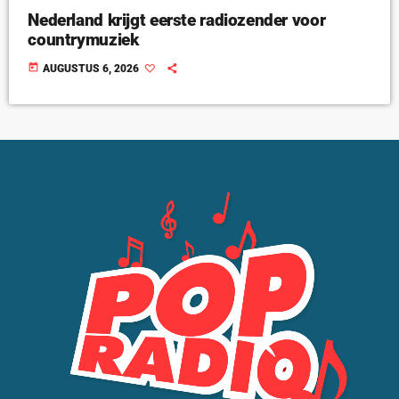
Nederland krijgt eerste radiozender voor
countrymuziek
today
AUGUSTUS 6, 2026