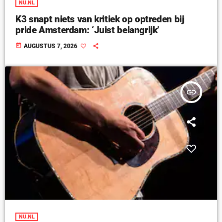
NU.NL
K3 snapt niets van kritiek op optreden bij
pride Amsterdam: ‘Juist belangrijk’
today
AUGUSTUS 7, 2026
insert_link
NU.NL