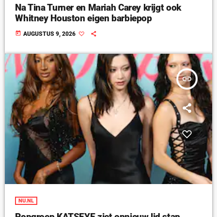
Na Tina Turner en Mariah Carey krijgt ook
Whitney Houston eigen barbiepop
today
AUGUSTUS 9, 2026
insert_link
NU.NL
Popgroep KATSEYE ziet opnieuw lid stap