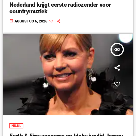
Nederland krijgt eerste radiozender voor
countrymuziek
today
AUGUSTUS 6, 2026
insert_link
NU.NL
Earth & Fire-zangeres en Idols-jurylid Jerney