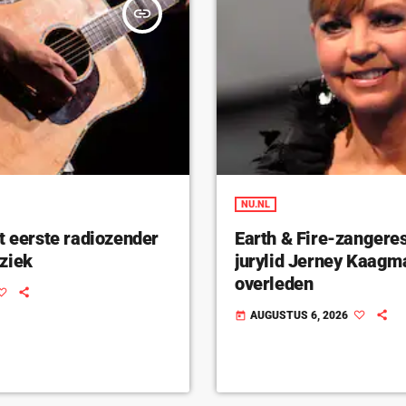
insert_link
NU.NL
t eerste radiozender
Earth & Fire-zangeres
ziek
jurylid Jerney Kaagm
overleden
AUGUSTUS 6, 2026
today