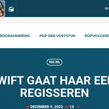
radio
00
ROGRAMMERING
POP EEN VOETSTUK
POPVOLGEN
NU.NL
WIFT GAAT HAAR EE
REGISSEREN
DECEMBER 9, 2022
14
today