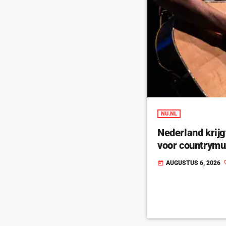
NU.NL
Nederland krijg
voor countrymu
AUGUSTUS 6, 2026
today