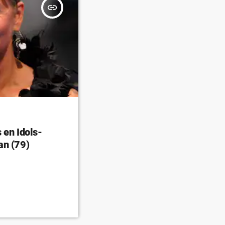
insert_link
 en Idols-
an (79)