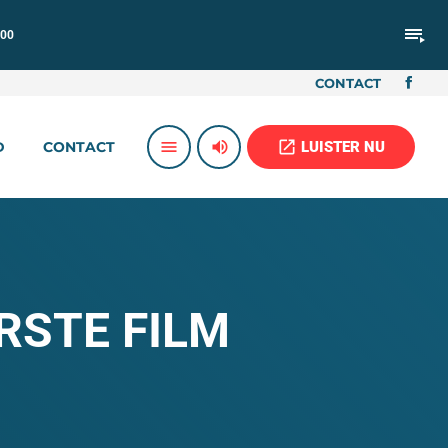
playlist_play
:00
CONTACT
volume_up
open_in_new
menu
LUISTER NU
D
CONTACT
RSTE FILM