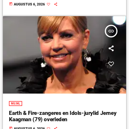
today
AUGUSTUS 6, 2026
insert_link
NU.NL
Earth & Fire-zangeres en Idols-jurylid Jerney
Kaagman (79) overleden
today
AUGUSTUS 6, 2026