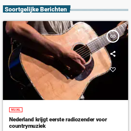
Soortgelijke Berichten
insert_link
NU.NL
Nederland krijgt eerste radiozender voor
countrymuziek