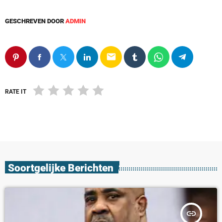
GESCHREVEN DOOR
ADMIN
email
RATE IT
Soortgelijke Berichten
insert_link