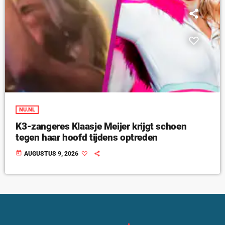
NU.NL
K3-zangeres Klaasje Meijer krijgt schoen
tegen haar hoofd tijdens optreden
today
AUGUSTUS 9, 2026