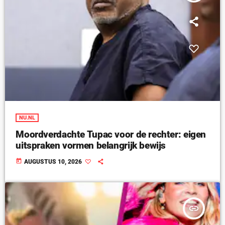
NU.NL
Moordverdachte Tupac voor de rechter: eigen
uitspraken vormen belangrijk bewijs
today
AUGUSTUS 10, 2026
insert_link