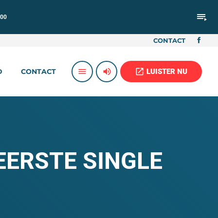
playlist_play
:00
CONTACT
volume_up
open_in_new
menu
LUISTER NU
D
CONTACT
ERSTE SINGLE