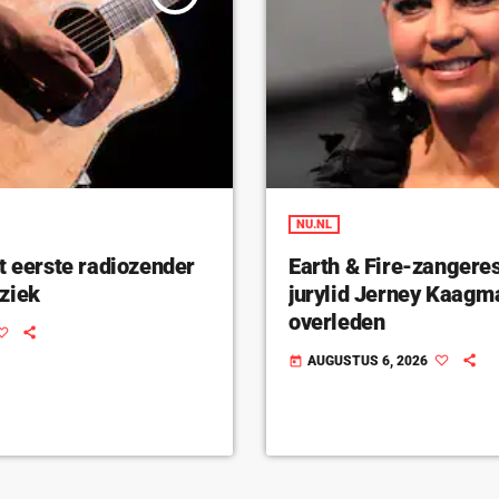
NU.NL
t eerste radiozender
Earth & Fire-zangeres
ziek
jurylid Jerney Kaagm
overleden
AUGUSTUS 6, 2026
today