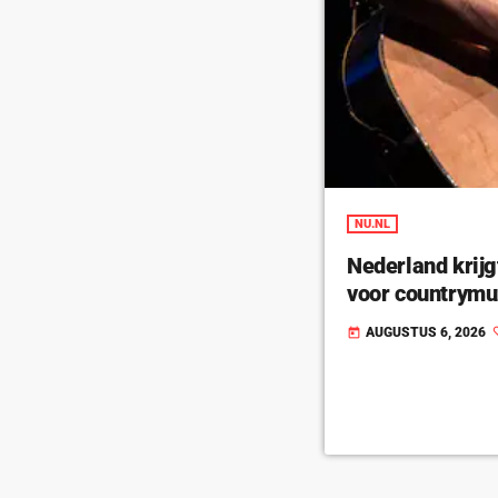
NU.NL
Nederland krijg
voor countrymu
AUGUSTUS 6, 2026
today