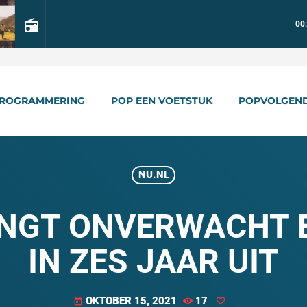
radio
00
ROGRAMMERING
POP EEN VOETSTUK
POPVOLGEN
NU.NL
NGT ONVERWACHT E
IN ZES JAAR UIT
OKTOBER 15, 2021
17
today