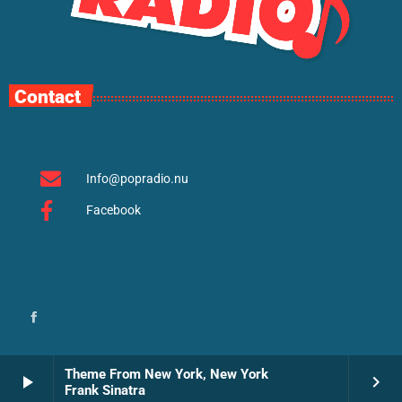
Contact
Info@popradio.nu
Facebook
Theme From New York, New York
play_arrow
keyboard_arrow_right
Frank Sinatra