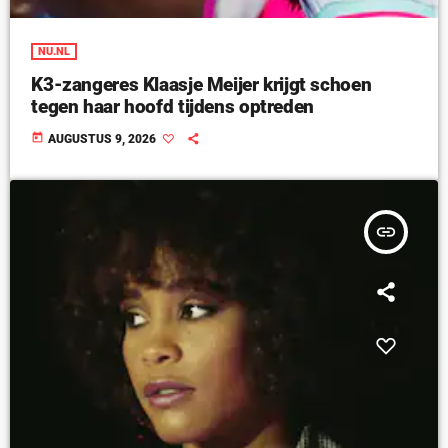
NU.NL
K3-zangeres Klaasje Meijer krijgt schoen
tegen haar hoofd tijdens optreden
today
AUGUSTUS 9, 2026
insert_link