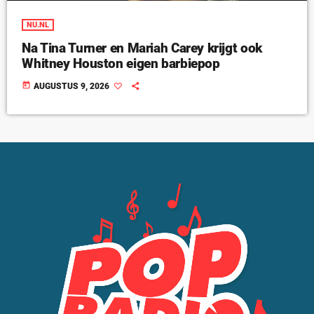
NU.NL
Na Tina Turner en Mariah Carey krijgt ook
Whitney Houston eigen barbiepop
today
AUGUSTUS 9, 2026