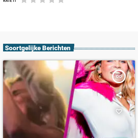
RATE IT
Soortgelijke Berichten
insert_link