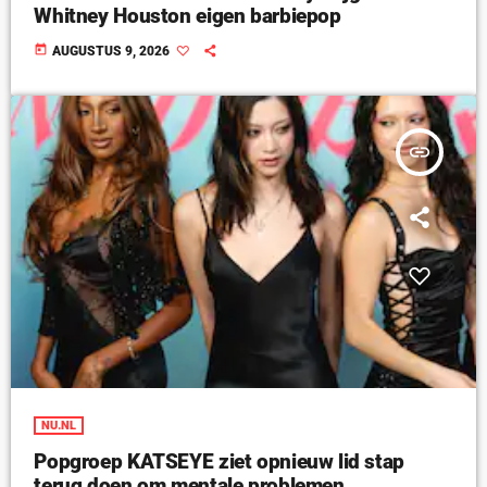
Whitney Houston eigen barbiepop
today
AUGUSTUS 9, 2026
insert_link
NU.NL
Popgroep KATSEYE ziet opnieuw lid stap
terug doen om mentale problemen