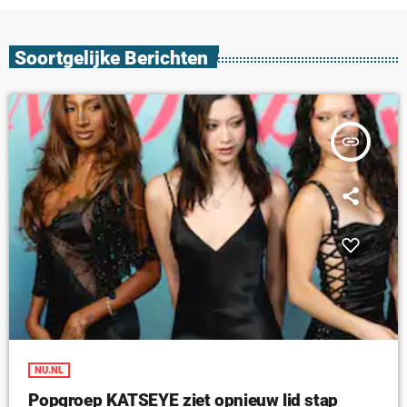
Soortgelijke Berichten
insert_link
NU.NL
Popgroep KATSEYE ziet opnieuw lid stap