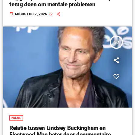
terug doen om mentale problemen
today
AUGUSTUS 7, 2026
insert_link
NU.NL
Relatie tussen Lindsey Buckingham en
Fleetwood Mac beter door documentaire