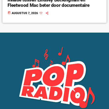
Fleetwood Mac beter door documentaire
today
AUGUSTUS 7, 2026