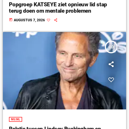
Popgroep KATSEYE ziet opnieuw lid stap
terug doen om mentale problemen
today
AUGUSTUS 7, 2026
insert_link
NU.NL
Relatie tussen Lindsey Buckingham en