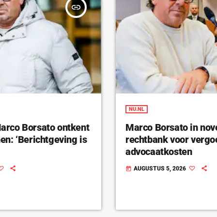
insert_link
NU.NL
rco Borsato ontkent
Marco Borsato in nov
n: ‘Berichtgeving is
rechtbank voor vergo
advocaatkosten
AUGUSTUS 5, 2026
today