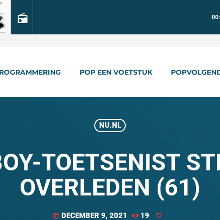
radio
00
ROGRAMMERING
POP EEN VOETSTUK
POPVOLGEN
NU.NL
OY-TOETSENIST ST
OVERLEDEN (61)
DECEMBER 9, 2021
19
today