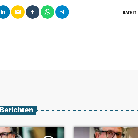
email
RATE IT
 Berichten