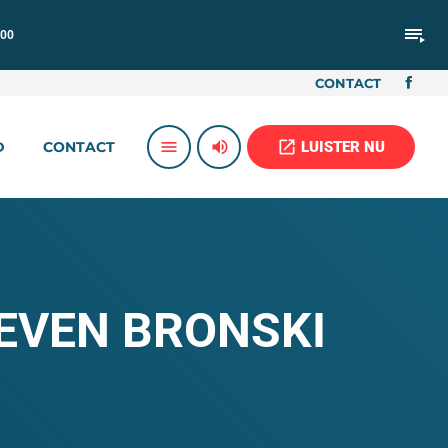
playlist_play
:00
CONTACT
volume_up
open_in_new
menu
LUISTER NU
D
CONTACT
EVEN BRONSKI