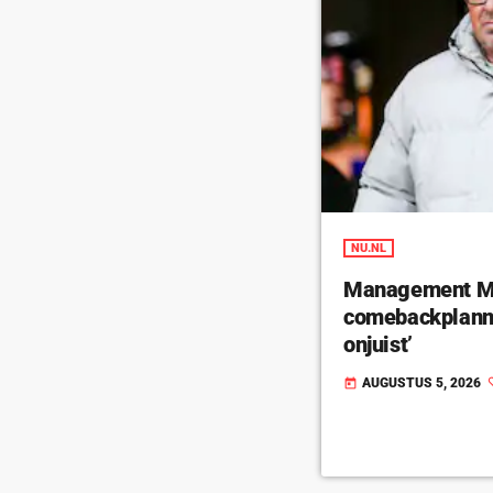
NU.NL
Management Ma
comebackplanne
onjuist’
AUGUSTUS 5, 2026
today