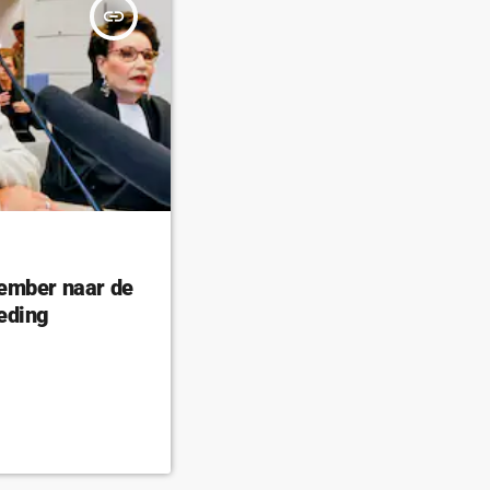
insert_link
ember naar de
eding