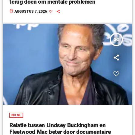
terug doen om mentale problemen
today
AUGUSTUS 7, 2026
insert_link
NU.NL
Relatie tussen Lindsey Buckingham en
Fleetwood Mac beter door documentaire