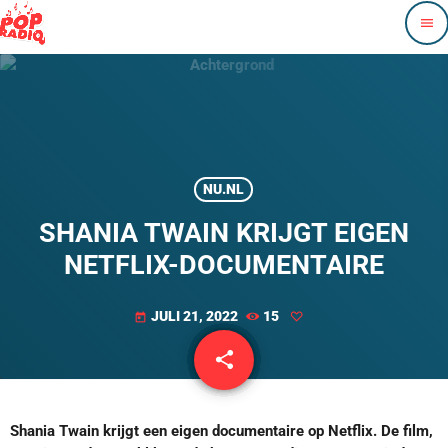
menu
NU.NL
SHANIA TWAIN KRIJGT EIGEN
NETFLIX-DOCUMENTAIRE
JULI 21, 2022
15
today
share
email
Shania Twain krijgt een eigen documentaire op Netflix. De film,