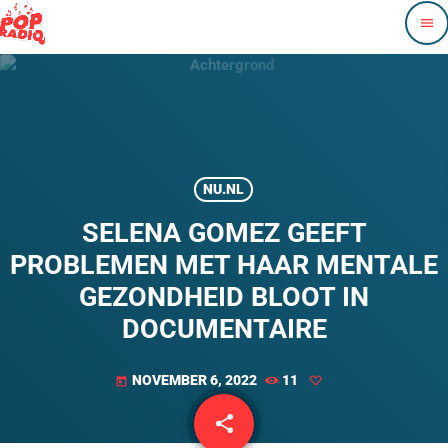
menu
NU.NL
SELENA GOMEZ GEEFT
PROBLEMEN MET HAAR MENTALE
GEZONDHEID BLOOT IN
DOCUMENTAIRE
NOVEMBER 6, 2022
11
today
share
email