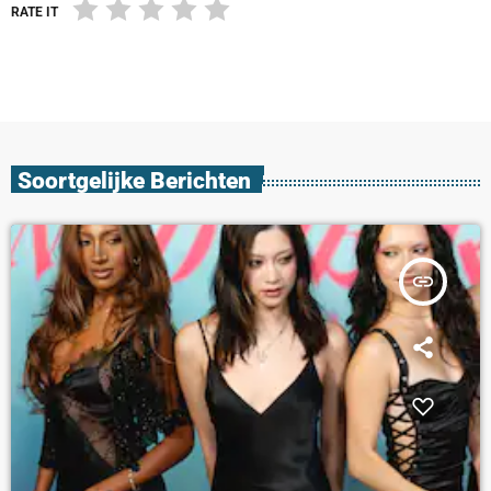
RATE IT
Soortgelijke Berichten
insert_link