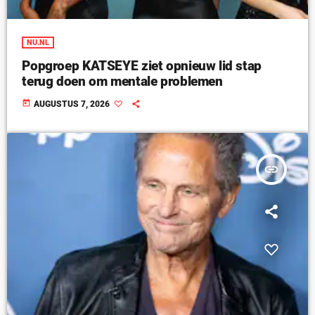
NU.NL
Popgroep KATSEYE ziet opnieuw lid stap
terug doen om mentale problemen
today
AUGUSTUS 7, 2026
insert_link