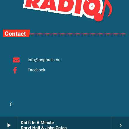
Contact
Info@popradio.nu
Facebook
Did It In A Minute
play_arrow
keyboard_arrow_right
Daryl Hall & John Oates