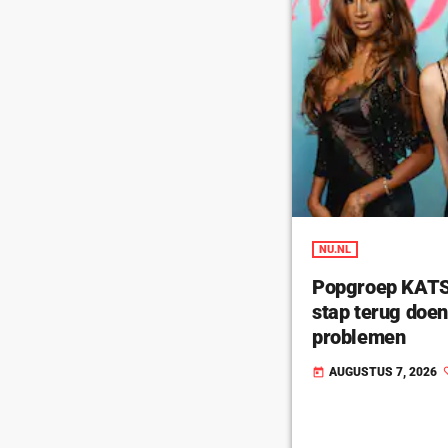
NU.NL
Popgroep KATSE
stap terug doe
problemen
AUGUSTUS 7, 2026
today