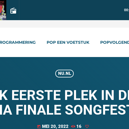
radio
00
ROGRAMMERING
POP EEN VOETSTUK
POPVOLGEN
NU.NL
K EERSTE PLEK IN D
NA FINALE SONGFES
MEI 20, 2022
16
today