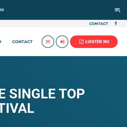
playlist_play
:00
CONTACT
volume_up
open_in_new
menu
LUISTER NU
D
CONTACT
E SINGLE TOP
TIVAL