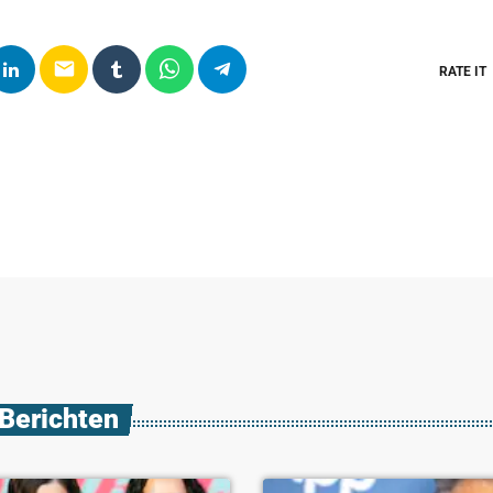
email
RATE IT
 Berichten