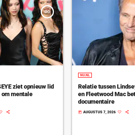
insert_link
NU.NL
YE ziet opnieuw lid
Relatie tussen Linds
n om mentale
en Fleetwood Mac bet
documentaire
AUGUSTUS 7, 2026
today