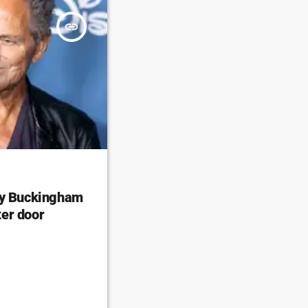
insert_link
ey Buckingham
er door