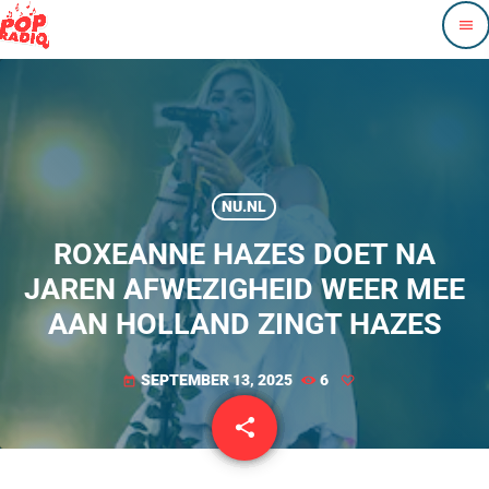
menu
NU.NL
ROXEANNE HAZES DOET NA
JAREN AFWEZIGHEID WEER MEE
AAN HOLLAND ZINGT HAZES
SEPTEMBER 13, 2025
6
today
share
email