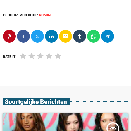
GESCHREVEN DOOR
ADMIN
email
RATE IT
Soortgelijke Berichten
insert_link