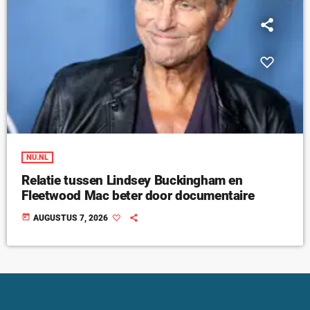
NU.NL
Relatie tussen Lindsey Buckingham en
Fleetwood Mac beter door documentaire
today
AUGUSTUS 7, 2026