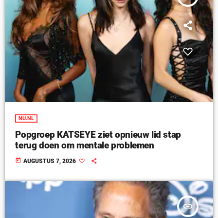
NU.NL
Popgroep KATSEYE ziet opnieuw lid stap
terug doen om mentale problemen
today
AUGUSTUS 7, 2026
insert_link