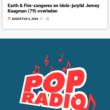
Earth & Fire-zangeres en Idols-jurylid Jerney
Kaagman (79) overleden
today
AUGUSTUS 6, 2026