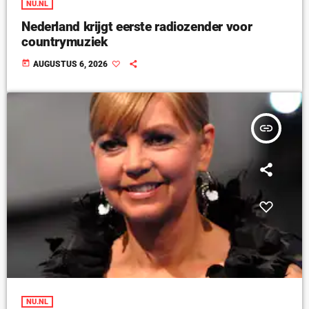
NU.NL
Nederland krijgt eerste radiozender voor
countrymuziek
today
AUGUSTUS 6, 2026
insert_link
NU.NL