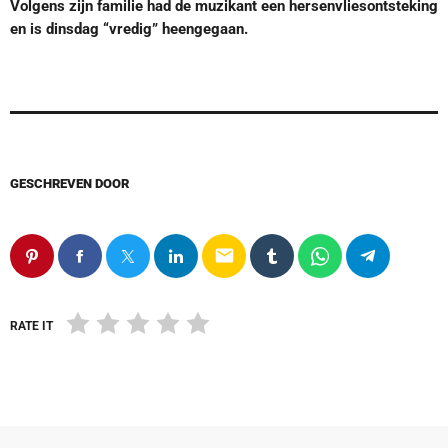
Volgens zijn familie had de muzikant een hersenvliesontsteking
en is dinsdag “vredig” heengegaan.
GESCHREVEN DOOR
email
RATE IT