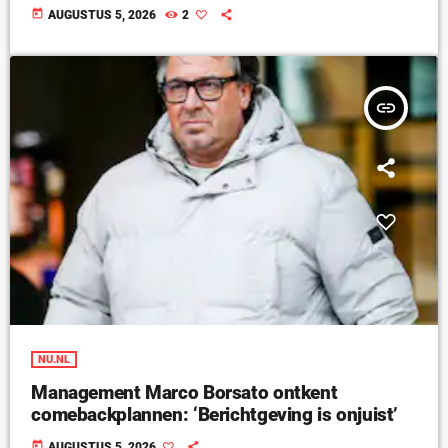
today
AUGUSTUS 5, 2026
2
insert_link
NU.NL
Management Marco Borsato ontkent
comebackplannen: ‘Berichtgeving is onjuist’
today
AUGUSTUS 5, 2026