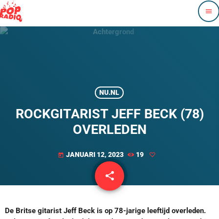
menu
NU.NL
ROCKGITARIST JEFF BECK (78)
OVERLEDEN
JANUARI 12, 2023
19
today
share
email
De Britse gitarist Jeff Beck is op 78-jarige leeftijd overleden.