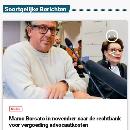
Soortgelijke Berichten
insert_link
NU.NL
Marco Borsato in november naar de rechtbank
voor vergoeding advocaatkosten