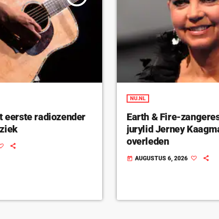
NU.NL
t eerste radiozender
Earth & Fire-zangeres
ziek
jurylid Jerney Kaagm
overleden
AUGUSTUS 6, 2026
today