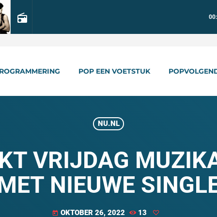
radio
00
ROGRAMMERING
POP EEN VOETSTUK
POPVOLGEN
NU.NL
KT VRIJDAG MUZIK
MET NIEUWE SINGL
OKTOBER 26, 2022
13
today