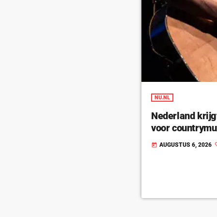
NU.NL
Nederland krijg
voor countrymu
AUGUSTUS 6, 2026
today