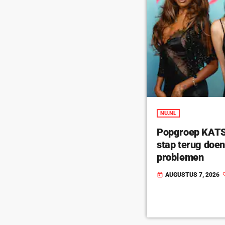
NU.NL
Popgroep KATSE
stap terug doe
problemen
AUGUSTUS 7, 2026
today