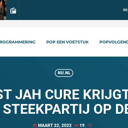
radio
00
ROGRAMMERING
POP EEN VOETSTUK
POPVOLGEN
NU.NL
T JAH CURE KRIJGT
 STEEKPARTIJ OP D
MAART 22, 2022
19
today