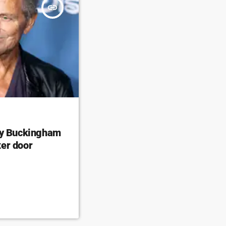
insert_link
ey Buckingham
er door