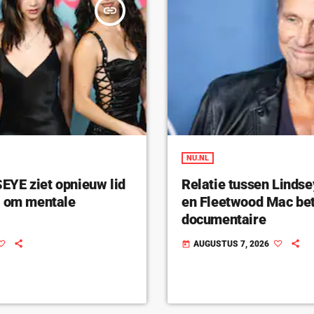
insert_link
NU.NL
YE ziet opnieuw lid
Relatie tussen Linds
n om mentale
en Fleetwood Mac bet
documentaire
AUGUSTUS 7, 2026
today