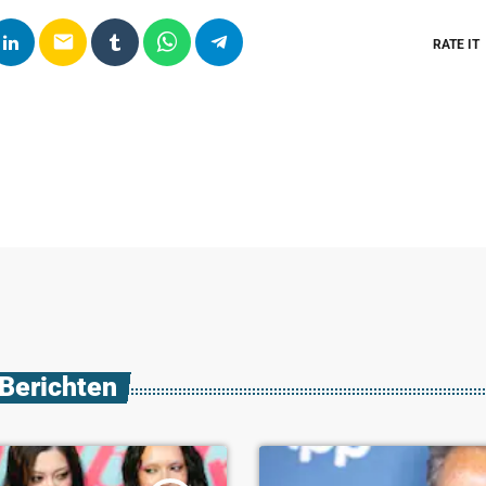
email
RATE IT
 Berichten