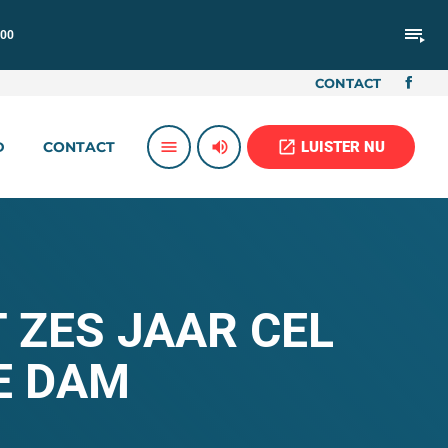
playlist_play
:00
CONTACT
volume_up
open_in_new
menu
LUISTER NU
D
CONTACT
 ZES JAAR CEL
E DAM