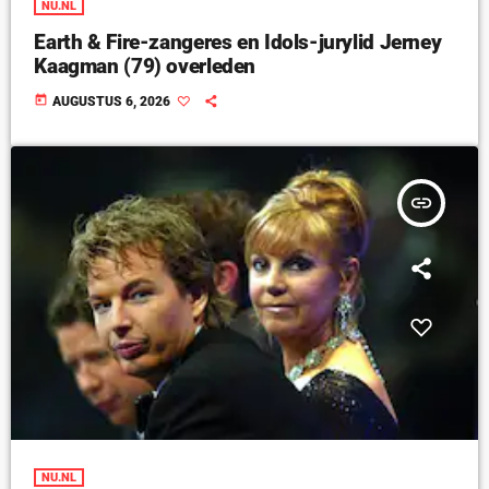
NU.NL
Earth & Fire-zangeres en Idols-jurylid Jerney
Kaagman (79) overleden
today
AUGUSTUS 6, 2026
insert_link
NU.NL