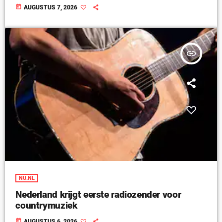
today
AUGUSTUS 7, 2026
insert_link
NU.NL
Nederland krijgt eerste radiozender voor
countrymuziek
today
AUGUSTUS 6, 2026