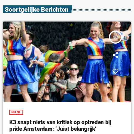
Soortgelijke Berichten
insert_link
NU.NL
K3 snapt niets van kritiek op optreden bij
pride Amsterdam: ‘Juist belangrijk’