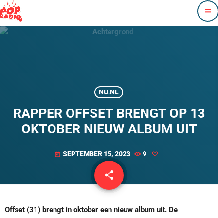
menu
NU.NL
RAPPER OFFSET BRENGT OP 13
OKTOBER NIEUW ALBUM UIT
SEPTEMBER 15, 2023
9
today
share
email
Offset (31) brengt in oktober een nieuw album uit. De