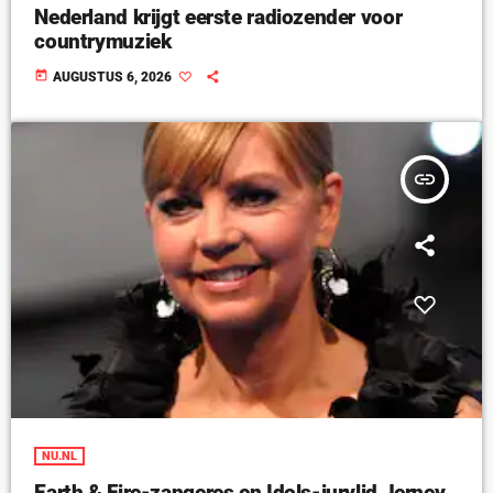
Nederland krijgt eerste radiozender voor
countrymuziek
today
AUGUSTUS 6, 2026
insert_link
NU.NL
Earth & Fire-zangeres en Idols-jurylid Jerney