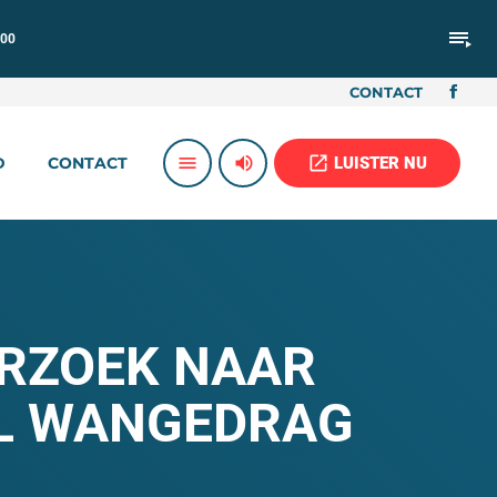
playlist_play
:00
CONTACT
volume_up
open_in_new
menu
LUISTER NU
D
CONTACT
ERZOEK NAAR
EL WANGEDRAG