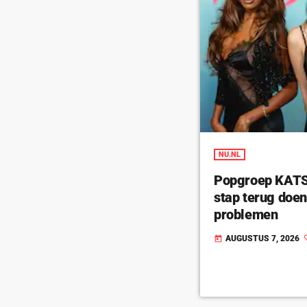
NU.NL
Popgroep KATSE
stap terug doe
problemen
AUGUSTUS 7, 2026
today