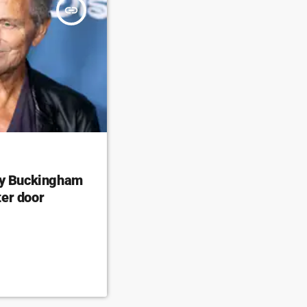
insert_link
ey Buckingham
er door