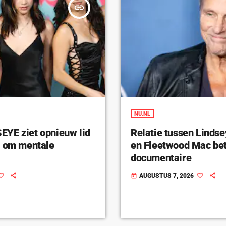
insert_link
NU.NL
YE ziet opnieuw lid
Relatie tussen Linds
n om mentale
en Fleetwood Mac bet
documentaire
AUGUSTUS 7, 2026
today