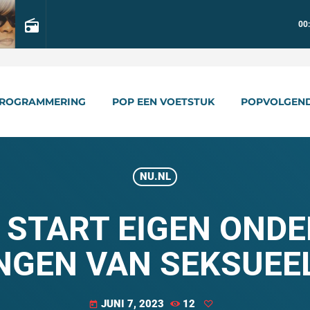
radio
00
ROGRAMMERING
POP EEN VOETSTUK
POPVOLGEN
NU.NL
START EIGEN OND
NGEN VAN SEKSUE
JUNI 7, 2023
12
today