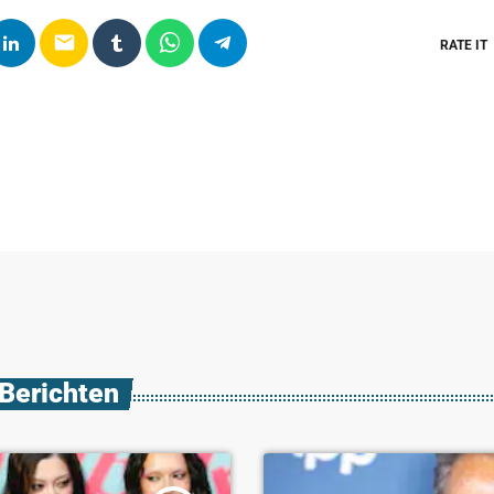
email
RATE IT
 Berichten