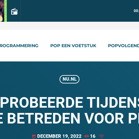
radio
00
ROGRAMMERING
POP EEN VOETSTUK
POPVOLGEN
NU.NL
 PROBEERDE TIJDEN
E BETREDEN VOOR 
DECEMBER 19, 2022
16
today