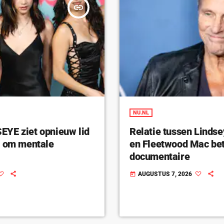
insert_link
NU.NL
YE ziet opnieuw lid
Relatie tussen Linds
n om mentale
en Fleetwood Mac bet
documentaire
AUGUSTUS 7, 2026
today