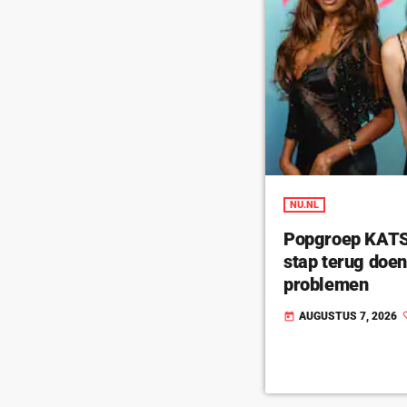
NU.NL
Popgroep KATSE
stap terug doe
problemen
AUGUSTUS 7, 2026
today