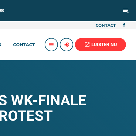
playlist_play
:00
CONTACT
volume_up
open_in_new
menu
LUISTER NU
D
CONTACT
S WK-FINALE
PROTEST