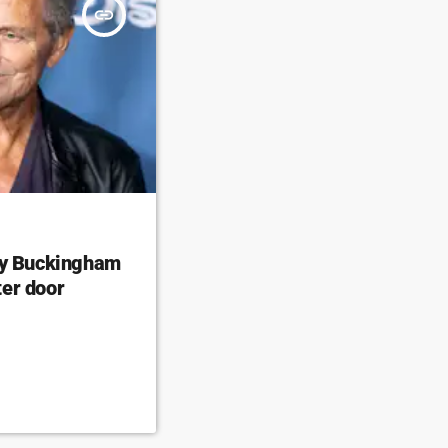
insert_link
ey Buckingham
er door