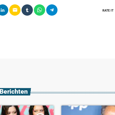
email
RATE IT
 Berichten