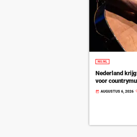
NU.NL
Nederland krijg
voor countrymu
AUGUSTUS 6, 2026
today