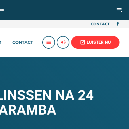
playlist_play
:00
CONTACT
volume_up
open_in_new
menu
LUISTER NU
D
CONTACT
LINSSEN NA 24
CARAMBA