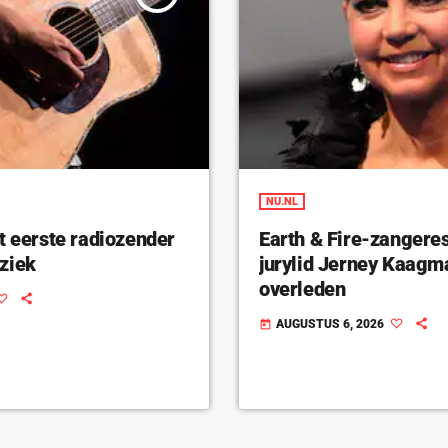
NU.NL
t eerste radiozender
Earth & Fire-zangeres
ziek
jurylid Jerney Kaagm
overleden
AUGUSTUS 6, 2026
today