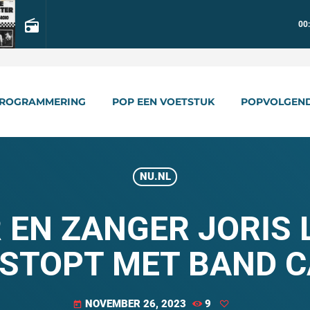
radio
00
ROGRAMMERING
POP EEN VOETSTUK
POPVOLGEN
NU.NL
EN ZANGER JORIS 
ESTOPT MET BAND 
NOVEMBER 26, 2023
9
today