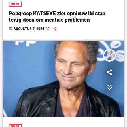
NU.NL
Popgroep KATSEYE ziet opnieuw lid stap
terug doen om mentale problemen
today
AUGUSTUS 7, 2026
insert_link
NU.NL