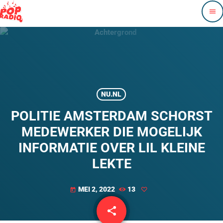
menu
NU.NL
POLITIE AMSTERDAM SCHORST
MEDEWERKER DIE MOGELIJK
INFORMATIE OVER LIL KLEINE
LEKTE
MEI 2, 2022
13
today
share
email