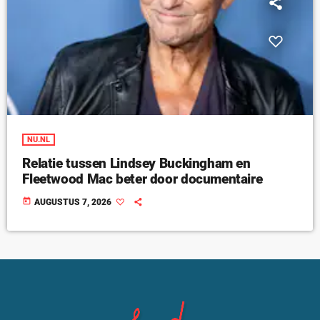
NU.NL
Relatie tussen Lindsey Buckingham en
Fleetwood Mac beter door documentaire
today
AUGUSTUS 7, 2026