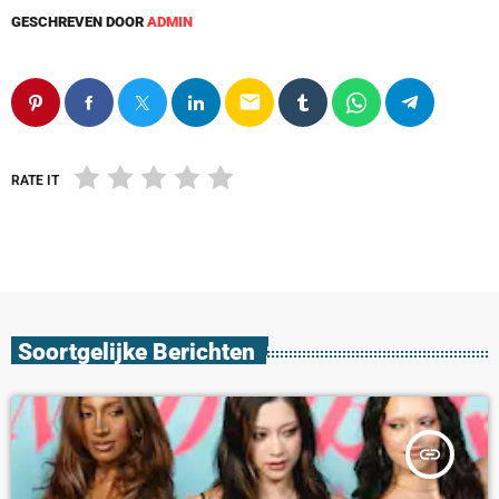
GESCHREVEN DOOR
ADMIN
email
RATE IT
Soortgelijke Berichten
insert_link