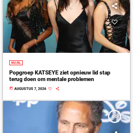
NU.NL
Popgroep KATSEYE ziet opnieuw lid stap
terug doen om mentale problemen
today
AUGUSTUS 7, 2026
insert_link