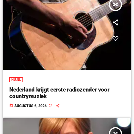
insert_link
NU.NL
Nederland krijgt eerste radiozender voor
countrymuziek
today
AUGUSTUS 6, 2026
insert_link