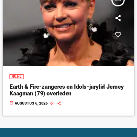
NU.NL
Earth & Fire-zangeres en Idols-jurylid Jerney
Kaagman (79) overleden
today
AUGUSTUS 6, 2026