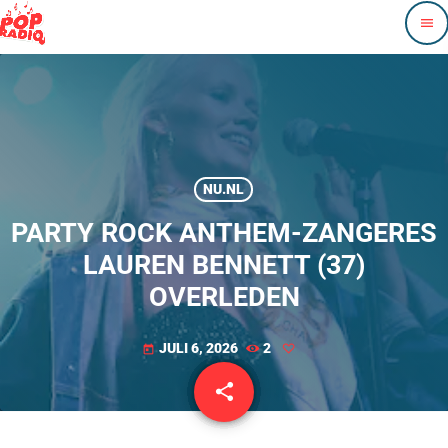
menu
NU.NL
PARTY ROCK ANTHEM-ZANGERES
LAUREN BENNETT (37)
OVERLEDEN
JULI 6, 2026
2
today
share
email