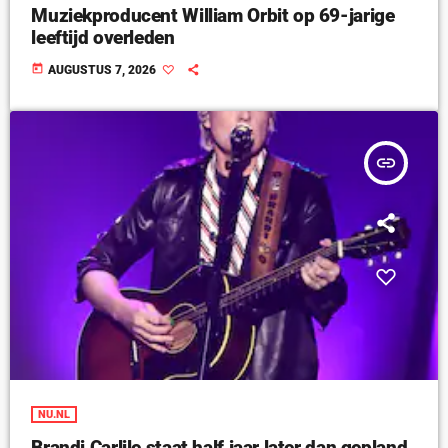
Muziekproducent William Orbit op 69-jarige
leeftijd overleden
today
AUGUSTUS 7, 2026
insert_link
NU.NL
Brandi Carlile staat half jaar later dan gepland