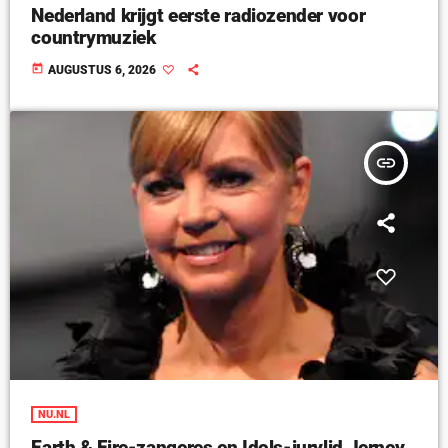
Nederland krijgt eerste radiozender voor
countrymuziek
today
AUGUSTUS 6, 2026
insert_link
NU.NL
Earth & Fire-zangeres en Idols-jurylid Jerney