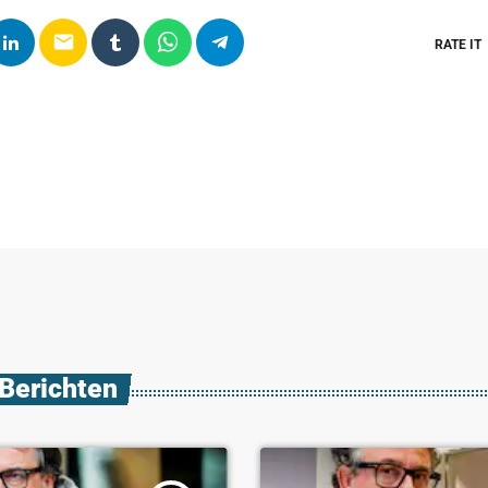
email
RATE IT
 Berichten