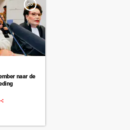
insert_link
ember naar de
eding