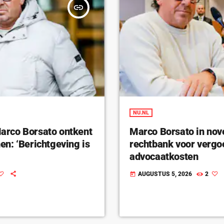
insert_link
NU.NL
rco Borsato ontkent
Marco Borsato in nov
n: ‘Berichtgeving is
rechtbank voor vergo
advocaatkosten
AUGUSTUS 5, 2026
2
today