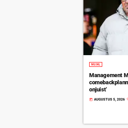
NU.NL
Management Ma
comebackplanne
onjuist’
AUGUSTUS 5, 2026
today