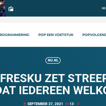
radio
00
ROGRAMMERING
POP EEN VOETSTUK
POPVOLGEN
NU.NL
FRESKU ZET STREE
DAT IEDEREEN WELK
SEPTEMBER 27, 2021
13
today