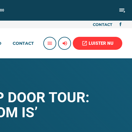
playlist_play
:00
CONTACT
volume_up
open_in_new
menu
LUISTER NU
D
CONTACT
P DOOR TOUR:
OM IS’