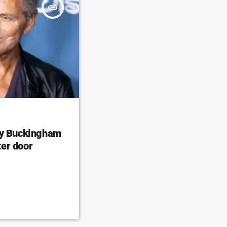
insert_link
ey Buckingham
er door