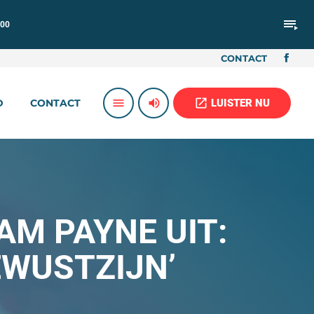
playlist_play
:00
CONTACT
volume_up
open_in_new
menu
LUISTER NU
D
CONTACT
AM PAYNE UIT:
EWUSTZIJN’