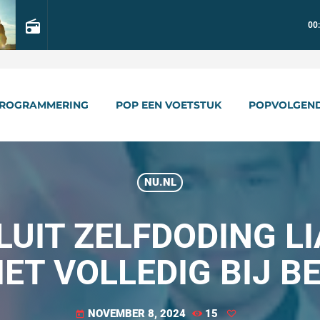
radio
00
ROGRAMMERING
POP EEN VOETSTUK
POPVOLGEN
NU.NL
UIT ZELFDODING LI
IET VOLLEDIG BIJ B
NOVEMBER 8, 2024
15
today